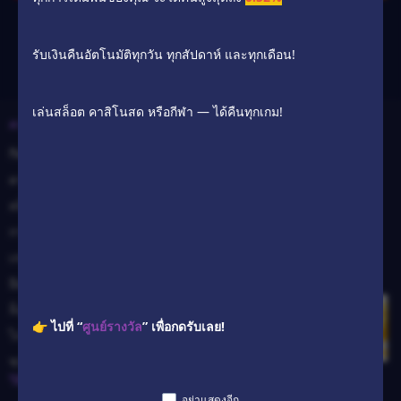
รับเงินคืนอัตโนมัติทุกวัน ทุกสัปดาห์ และทุกเดือน!
กำลังแสดง 3 จาก 3 เกม
เล่นสล็อต คาสิโนสด หรือกีฬา — ได้คืนทุกเกม!
ความบันเทิง
ข้อมูล
กีฬา
เกี่ยวกับเรา
คาสิโนสด
คำถามที่พบบ่อย
สล็อต
ติดต่อเรา
การ์ด
ข้อตกลงและเงื่อนไข
เกมส์ยิงปลา
นโยบายความเป็นส่วนตัว
อีสปอร์ต
การเล่นพนันอย่างมีความรับผิดชอบ
ล็อตเตอรี่
นโยบายตัดการเชื่อมต่อ
👉 ไปที่ “
ศูนย์รางวัล
” เพื่อกดรับเลย!
ไก่ชน
พันธมิตร
ชนะทันที
01H:46M:08S
วิธีการชำระเงิน
อย่าแสดงอีก