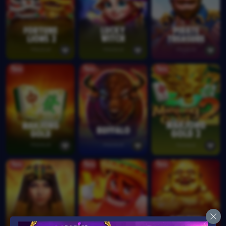
ร้อน
ร้อน
ร้อน
ร้อน
ร้อน
ร้อน