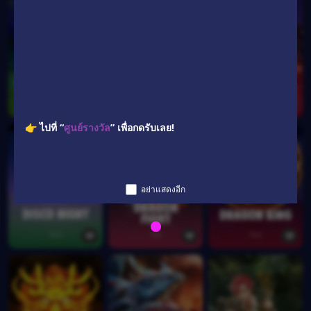
👉 ไปที่ “
ศูนย์รางวัล
” เพื่อกดรับเลย!
อย่าแสดงอีก