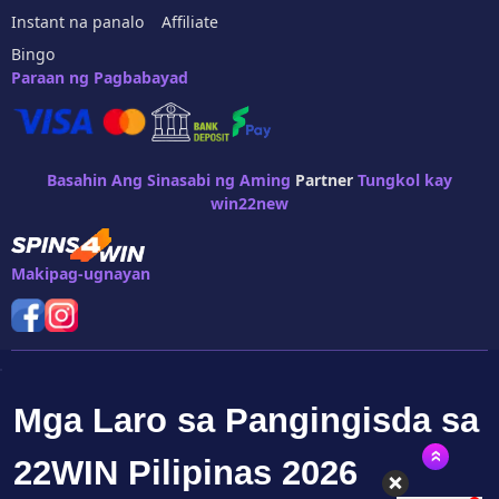
Instant na panalo
Affiliate
Bingo
Paraan ng Pagbabayad
Basahin Ang Sinasabi ng Aming
Partner
Tungkol kay
win22new
Makipag-ugnayan
Mga Laro sa Pangingisda sa
22WIN Pilipinas 2026