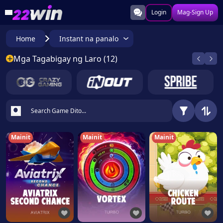
Login
Mag-Sign Up
Home
Instant na panalo
Mga Tagabigay ng Laro (12)
Mainit
Mainit
Mainit