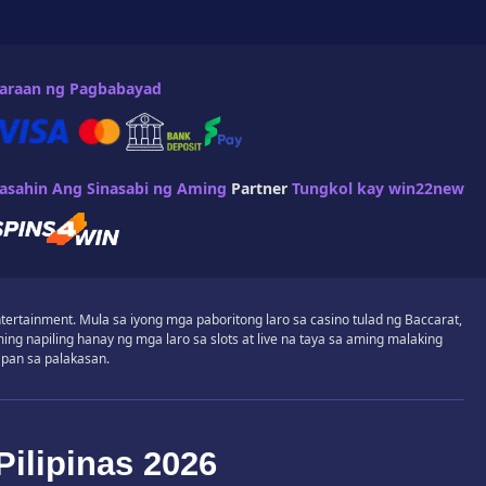
araan ng Pagbabayad
asahin Ang Sinasabi ng Aming
Partner
Tungkol kay win22new
ertainment. Mula sa iyong mga paboritong laro sa casino tulad ng Baccarat,
ming napiling hanay ng mga laro sa slots at live na taya sa aming malaking
pan sa palakasan.
ilipinas 2026