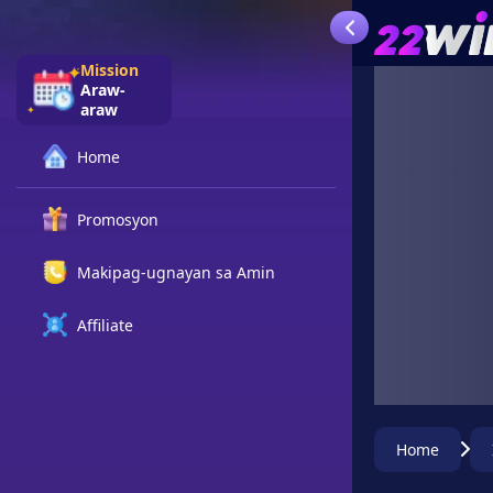
Mission
Araw-
araw
Home
Promosyon
Makipag-ugnayan sa Amin
Affiliate
Home