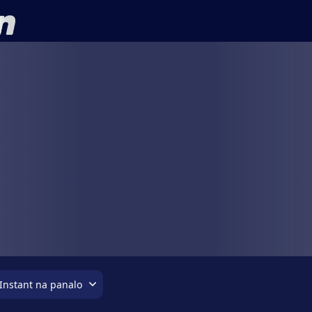
Instant na panalo