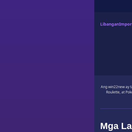
Libangan
Impo
Ang win22new ay ta
Roulette, at Po
Mga Lar