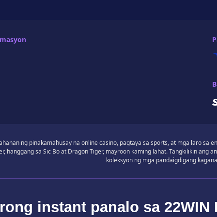
rmasyon
P
B
hanan ng pinakamahusay na online casino, pagtaya sa sports, at mga laro sa ent
ker, hanggang sa Sic Bo at Dragon Tiger, mayroon kaming lahat. Tangkilikin ang a
koleksyon ng mga pandaigdigang kagana
ong instant panalo sa 22WIN P