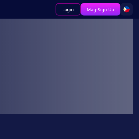
Login
Mag-Sign Up