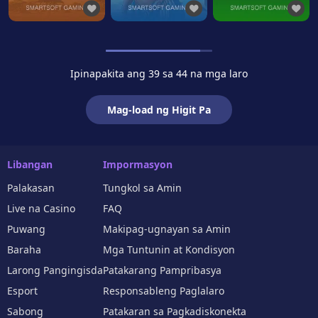
Ipinapakita ang 39 sa 44 na mga laro
Mag-load ng Higit Pa
Libangan
Impormasyon
Palakasan
Tungkol sa Amin
Live na Casino
FAQ
Puwang
Makipag-ugnayan sa Amin
Baraha
Mga Tuntunin at Kondisyon
Larong Pangingisda
Patakarang Pampribasya
Esport
Responsableng Paglalaro
Sabong
Patakaran sa Pagkadiskonekta